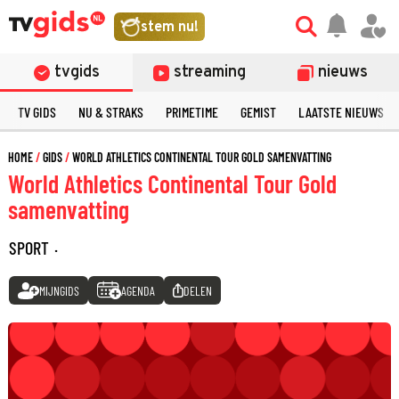
stem nu!
tvgids
streaming
nieuws
TV GIDS
NU & STRAKS
PRIMETIME
GEMIST
LAATSTE NIEUWS
HOME
GIDS
WORLD ATHLETICS CONTINENTAL TOUR GOLD SAMENVATTING
World Athletics Continental Tour Gold
samenvatting
SPORT
·
MIJNGIDS
AGENDA
DELEN