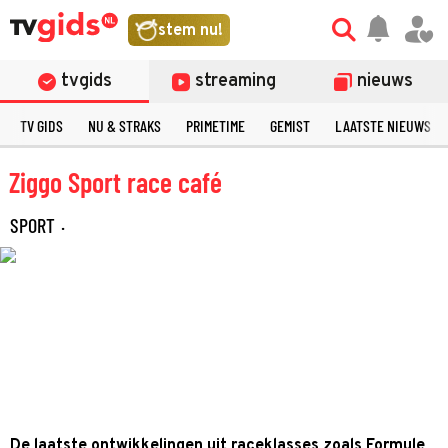
stem nu!
tvgids
streaming
nieuws
TV GIDS
NU & STRAKS
PRIMETIME
GEMIST
LAATSTE NIEUWS
Ziggo Sport race café
SPORT
·
De laatste ontwikkelingen uit raceklasses zoals Formule