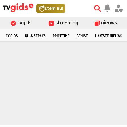
stem nu!
tvgids
streaming
nieuws
TV GIDS
NU & STRAKS
PRIMETIME
GEMIST
LAATSTE NIEUWS