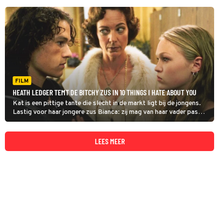
FILM
HEATH LEDGER TEMT DE BITCHY ZUS IN 10 THINGS I HATE ABOUT YOU
Kat is een pittige tante die slecht in de markt ligt bij de jongens.
Lastig voor haar jongere zus Bianca: zij mag van haar vader pas
daten als haar 'bitchy' zus aan de man is, zoals te zien is in 10
Things I Hate about You.
LEES MEER