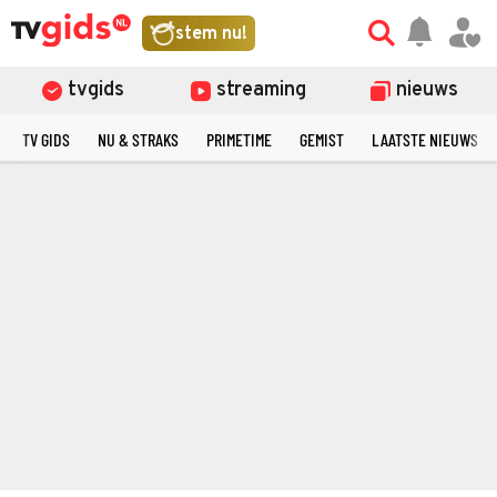
stem nu!
tvgids
streaming
nieuws
TV GIDS
NU & STRAKS
PRIMETIME
GEMIST
LAATSTE NIEUWS