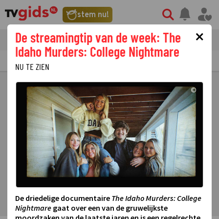
stem nu!
×
De streamingtip van de week: The
tvgids
streaming
nieuws
Idaho Murders: College Nightmare
TV GIDS
NU & STRAKS
PRIMETIME
GEMIST
LAATSTE NIEUWS
NU TE ZIEN
©
De driedelige documentaire
The Idaho Murders: College
Nightmare
gaat over een van de gruwelijkste
moordzaken van de laatste jaren en is een regelrechte