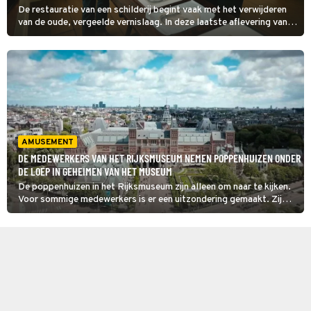
De restauratie van een schilderij begint vaak met het verwijderen
van de oude, vergeelde vernislaag. In deze laatste aflevering van
Geheimen van het Museum krijgt een stilleven dankzij een
innovatieve techniek zijn oorspronkelijke kleuren terug.
AMUSEMENT
DE MEDEWERKERS VAN HET RIJKSMUSEUM NEMEN POPPENHUIZEN ONDER
DE LOEP IN GEHEIMEN VAN HET MUSEUM
De poppenhuizen in het Rijksmuseum zijn alleen om naar te kijken.
Voor sommige medewerkers is er een uitzondering gemaakt. Zij
mogen in deze aflevering van Geheimen van het Museum een van de
poppenhuizen onderzoeken en krijgen hiervoor toegang tot een
bijzondere ruimte.