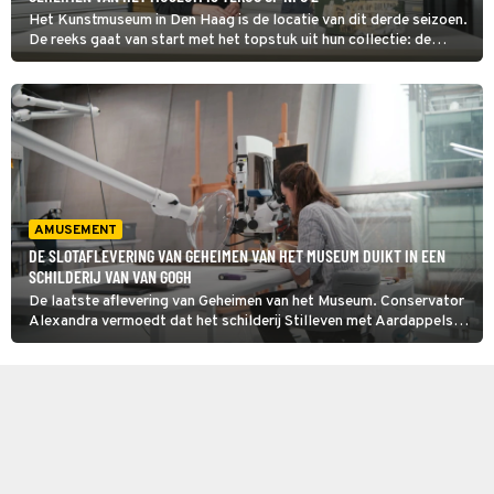
Het Kunstmuseum in Den Haag is de locatie van dit derde seizoen.
De reeks gaat van start met het topstuk uit hun collectie: de
Victory Boogie Woogie van Piet Mondriaan.
AMUSEMENT
DE SLOTAFLEVERING VAN GEHEIMEN VAN HET MUSEUM DUIKT IN EEN
SCHILDERIJ VAN VAN GOGH
De laatste aflevering van Geheimen van het Museum. Conservator
Alexandra vermoedt dat het schilderij Stilleven met Aardappels
van Vincent van Gogh niet in Nederland is gemaakt. Een
röntgenfoto van de achterkant van het doek geeft meer
informatie.