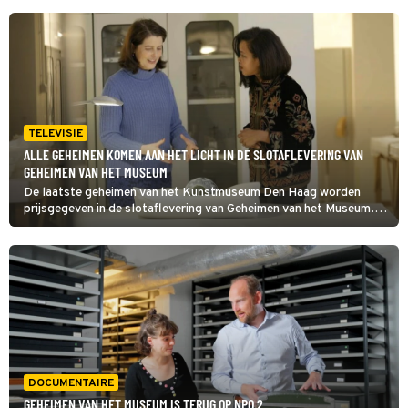
TELEVISIE
ALLE GEHEIMEN KOMEN AAN HET LICHT IN DE SLOTAFLEVERING VAN
GEHEIMEN VAN HET MUSEUM
De laatste geheimen van het Kunstmuseum Den Haag worden
prijsgegeven in de slotaflevering van Geheimen van het Museum.
Zoals de ontdekking van een bijzonder tafereel op een
Delftsblauwe vaas, dat een geheel nieuwe blik op deze kunstvorm
geeft.
DOCUMENTAIRE
GEHEIMEN VAN HET MUSEUM IS TERUG OP NPO 2