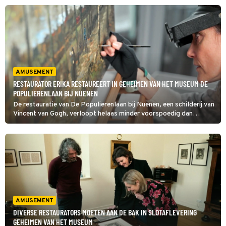
krijgen voor een prestigieuze internationale tentoonstelling.
AMUSEMENT
RESTAURATOR ERIKA RESTAUREERT IN GEHEIMEN VAN HET MUSEUM DE
POPULIERENLAAN BIJ NUENEN
De restauratie van De Populierenlaan bij Nuenen, een schilderij van
Vincent van Gogh, verloopt helaas minder voorspoedig dan
gehoopt, zo blijkt in Geheimen van het Museum. Een
restauratietraject van maar liefst drie jaar krijgt zo een
onverwachte wending.
AMUSEMENT
DIVERSE RESTAURATORS MOETEN AAN DE BAK IN SLOTAFLEVERING
GEHEIMEN VAN HET MUSEUM