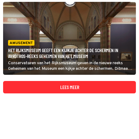
voor het eerst de binnenkant van de William Rex filmt.
AMUSEMENT
HET RIJKSMUSEUM GEEFT EEN KIJKJE ACHTER DE SCHERMEN IN
AVROTROS-REEKS GEHEIMEN VAN HET MUSEUM
Conservatoren van het Rijksmuseum geven in de nieuwe reeks
Geheimen van het Museum een kijkje achter de schermen. Ditmaal
vertellen ze onder meer over de verhuizing naar Parijs van
Rembrandts huwelijksportretten van Marten en Oopjen.
LEES MEER