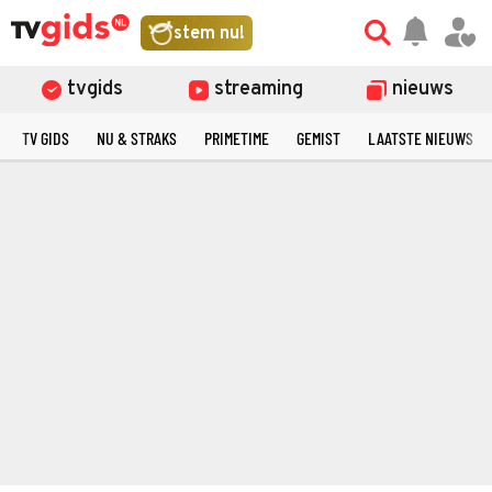
stem nu!
tvgids
streaming
nieuws
TV GIDS
NU & STRAKS
PRIMETIME
GEMIST
LAATSTE NIEUWS