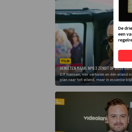
De dri
een va
regelre
FILM
GENIETEN MAAR: NPO 3 ZENDT OP DEZE DAT
Elf mensen, vier verhalen en één eiland i
plan naar het eiland, maar in essentie bl