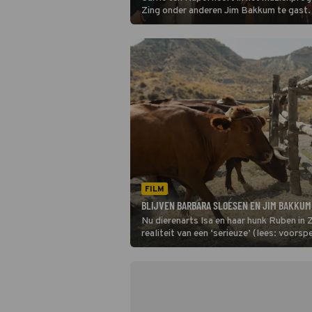
Zing onder anderen Jim Bakkum te gast. 
waarom 'Don't speak' van de Amerikaan
zijn lijflied is. Vervolgens waagt de zang
cover ervan.
FILM
BLIJVEN BARBARA SLOESEN EN JIM BAKKUM 
Nu dierenarts Isa en haar hunk Ruben in 
realiteit van een ‘serieuze’ (lees: voorsp
houden?