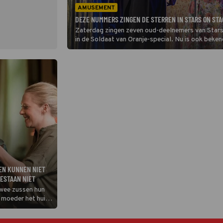
AMUSEMENT
DEZE NUMMERS ZINGEN DE STERREN IN STARS ON STA
Zaterdag zingen zeven oud-deelnemers van Stars
in de Soldaat van Oranje-special. Nu is ook beke
gehore gaan brengen.
EN KUNNEN NIET
ESTAAN NIET
wee zussen hun
 moeder het huis
.