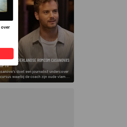
 over
IE JE DE NEDERLANDSE ROMCOM CASANOVA'S
OP TV
sanova's doet een journalist undercover
tcursus waarbij de coach zijn oude vlam