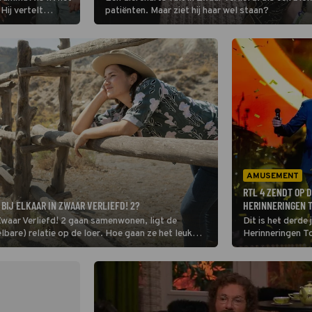
Hij vertelt
patiënten. Maar ziet hij haar wel staan?
se band No Doubt
er zich aan een
AMUSEMENT
RTL 4 ZENDT OP 
BIJ ELKAAR IN ZWAAR VERLIEFD! 2?
HERINNERINGEN T
Zwaar Verliefd! 2 gaan samenwonen, ligt de
Dit is het derde
elbare) relatie op de loer. Hoe gaan ze het leuk
Herinneringen T
muziekherinneri
versies voorbij 
Hazes, Waylon e