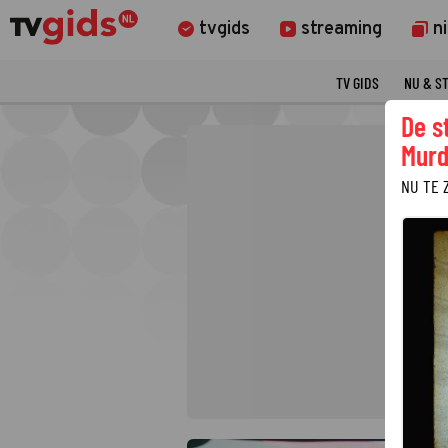
tvgids
streaming
n
TV GIDS
NU & S
De s
Murd
NU TE 