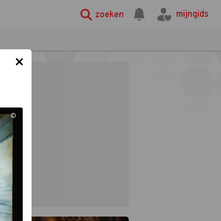
mijngids
zoeken
×
©