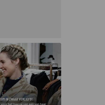
KUM IN ZWAAR VERLIEFD!
k voor het baasje van een van haar