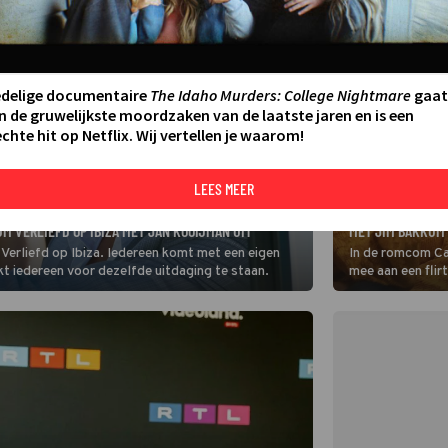
edelige documentaire
The Idaho Murders: College Nightmare
gaat
n de gruwelijkste moordzaken van de laatste jaren en is een
chte hit op Netflix. Wij vertellen je waarom!
LEES MEER
FILM
OP DEZE DATUM Z
UM VERLIEFD OP IBIZA MET JAN KOOIJMAN UIT
MET JIM BAKKUM 
n Verliefd op Ibiza. Iedereen komt met een eigen
In de romcom Ca
ijkt iedereen voor dezelfde uitdaging te staan.
mee aan een flir
blijkt te zijn.