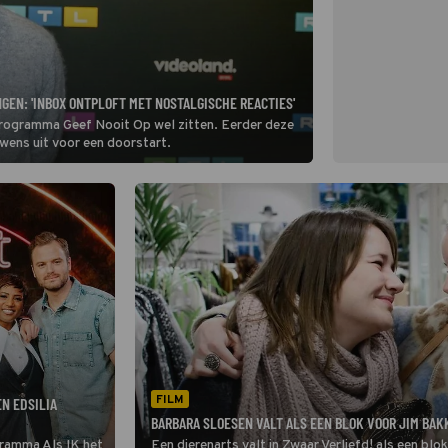
GEN: 'INBOX ONTPLOFT MET NOSTALGISCHE REACTIES'
programma Geef Nooit Op wel zitten. Eerder deze
wens uit voor een doorstart.
FILM
N EDSILIA
BARBARA SLOESEN VALT ALS EEN BLOK VOOR JIM BAK
gramma Als IK het
Een dierenarts valt in Zwaar Verliefd! als een blo