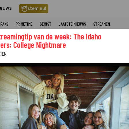
ieuws
stem nu!
TRAKS
PRIMETIME
GEMIST
LAATSTE NIEUWS
STREAMEN
treamingtip van de week: The Idaho
ers: College Nightmare
ZIEN