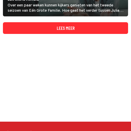
Over een paar weken kunnen kijkers genieten van het tweede
seizoen van Eén Grote Familie. Hoe gaat het verder tussen Julia
(Chantal Janzen) en Taco (Lykele Muus)? Om alvast in de
stemming te komen heeft Videoland zojuist de eerste beelden van
de serie gedeeld.
LEES MEER