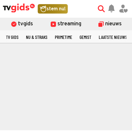
stem nu!
tvgids
streaming
nieuws
TV GIDS
NU & STRAKS
PRIMETIME
GEMIST
LAATSTE NIEUWS