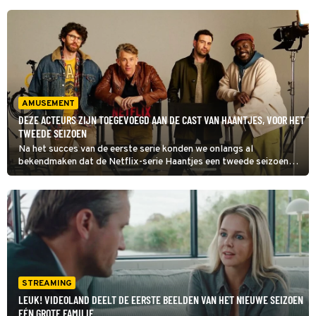
AMUSEMENT
DEZE ACTEURS ZIJN TOEGEVOEGD AAN DE CAST VAN HAANTJES, VOOR HET
TWEEDE SEIZOEN
Na het succes van de eerste serie konden we onlangs al
bekendmaken dat de Netflix-serie Haantjes een tweede seizoen
krijgt. Inmiddels weten we ook welke acteurs, naast de bekende
hoofdrolspelers, daar een rol in zullen krijgen.
STREAMING
LEUK! VIDEOLAND DEELT DE EERSTE BEELDEN VAN HET NIEUWE SEIZOEN
EÉN GROTE FAMILIE