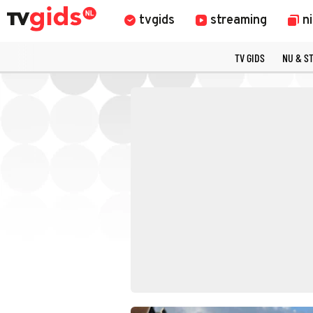
tvgids
streaming
n
TV GIDS
NU & S