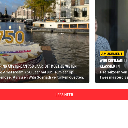
AMUSEMENT
WIBI SOERJADI L
ERING AMSTERDAM 750 JAAR: DIT MOET JE WETEN
KLASSIEK IN
ng Amsterdam 750 Jaar het jubileumjaar op
Het seizoen van
erendse, Karsu en Wibi Soerjadi vertolken duetten.
twee masterclass
pianist speelt e
kennis door aan 
van Chopin, Lis
LEES MEER