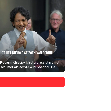
UIDT HET NIEUWE SEIZOEN VAN PODIUM
 Podium Klassiek Masterclass start met
es, met als eerste Wibi Soerjadi. De
en concert van Rachmaninov en geeft zijn
drie jeugdige talenten die stukken spelen
zt en Rachmaninov.