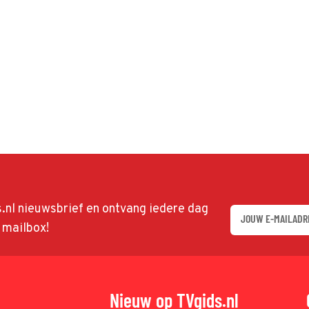
ds.nl nieuwsbrief en ontvang iedere dag
w mailbox!
Nieuw op TVgids.nl