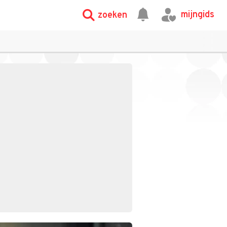
mijngids
zoeken