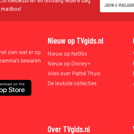
ds.nl nieuwsbrief en ontvang iedere dag
w mailbox!
Nieuw op TVgids.nl
nel zien wat er op
Nieuw op Netflix
ogramma's bewaren
Nieuw op Disney+
Alles over Pathé Thuis
De leukste collecties
Over TVgids.nl