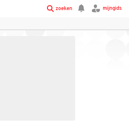
mijngids
zoeken