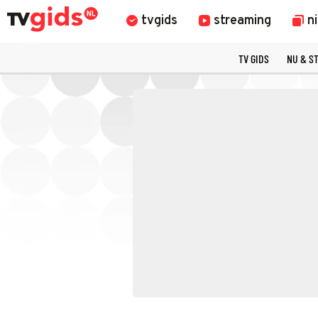
tvgids
streaming
n
TV GIDS
NU & S