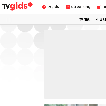
tvgids
streaming
n
TV GIDS
NU & S