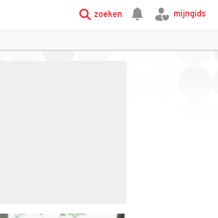
mijngids
zoeken