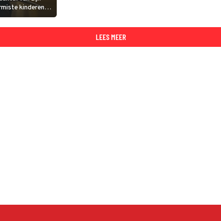
miste kinderen.
chrikbarende
LEES MEER