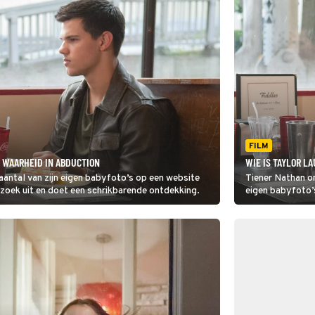
FILM
 WAARHEID IN ABDUCTION
WIE IS TAYLOR L
aantal van zijn eigen babyfoto’s op een website
Tiener Nathan on
rzoek uit en doet een schrikbarende ontdekking.
eigen babyfoto’
Hij gaat op onde
ontdekking.