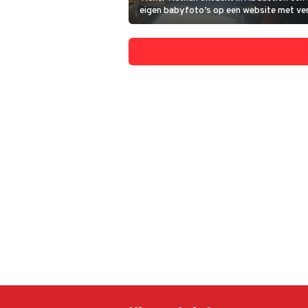
eigen babyfoto’s op een website met ver
Hij gaat op onderzoek uit en doet een s
ontdekking.