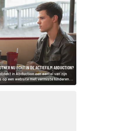
AUTNER NU ECHT IN DE ACTIEFILM ABDUCTION?
tdekt in Abduction een aantal van zijn
s op een website met vermiste kinderen.
rzoek uit en doet een schrikbarende