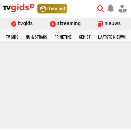
stem nu!
tvgids
streaming
nieuws
TV GIDS
NU & STRAKS
PRIMETIME
GEMIST
LAATSTE NIEUWS