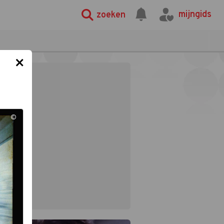
mijngids
zoeken
×
©