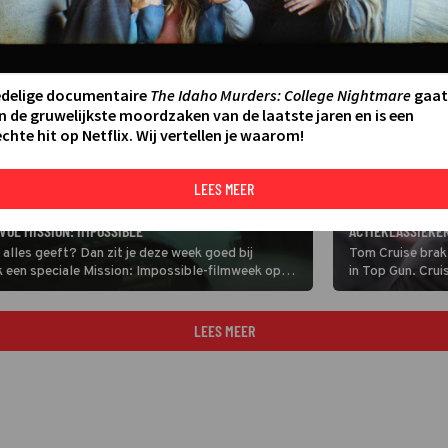
edelige documentaire
The Idaho Murders: College Nightmare
gaat
n de gruwelijkste moordzaken van de laatste jaren en is een
chte hit op Netflix. Wij vertellen je waarom!
LEES MEER
FILM
TOM CRUISE BEWI
OL MISSION: IMPOSSIBLE
ACTIEKLASSIEKER
 alles geeft? Dan zit je deze week goed bij
Tom Cruise brak 
 een speciale Mission: Impossible-filmweek op
in Top Gun. Crui
Mitchell. Hij is 
behoort tot de 1
speciale elite-o
LEES MEER