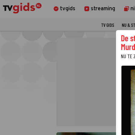
tvgids
streaming
n
TV GIDS
NU & S
De s
Murd
NU TE 