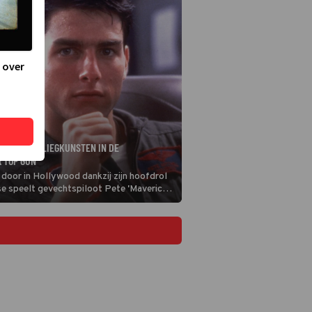
 over
JST ZIJN VLIEGKUNSTEN IN DE
 TOP GUN
door in Hollywood dankzij zijn hoofdrol
se speelt gevechtspiloot Pete 'Maverick'
niet zomaar een gevechtspiloot: hij
 procent die wordt toegelaten tot een
pleiding van de marine.