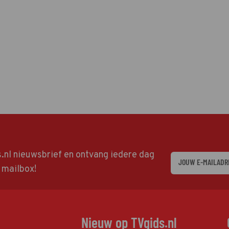
ds.nl nieuwsbrief en ontvang iedere dag
w mailbox!
Nieuw op TVgids.nl