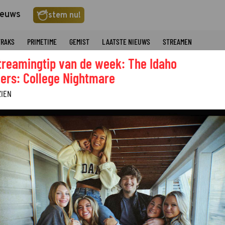
ieuws
stem nu!
TRAKS
PRIMETIME
GEMIST
LAATSTE NIEUWS
STREAMEN
treamingtip van de week: The Idaho
ers: College Nightmare
ZIEN