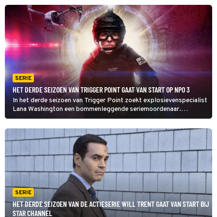
heeft hij waardevolle informatie voor Lana in Trigger Point.
SERIE
HET DERDE SEIZOEN VAN TRIGGER POINT GAAT VAN START OP NPO 3
In het derde seizoen van Trigger Point zoekt explosievenspecialist
Lana Washington een bommenleggende seriemoordenaar.
Ondertussen worstelt ze met wat ze allemaal voor verschrikkelijks
heeft gezien en heeft ze problemen met haar gehoor.
SERIE
HET DERDE SEIZOEN VAN DE ACTIESERIE WILL TRENT GAAT VAN START BIJ
STAR CHANNEL