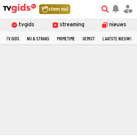
stem nu!
tvgids
streaming
nieuws
TV GIDS
NU & STRAKS
PRIMETIME
GEMIST
LAATSTE NIEUWS