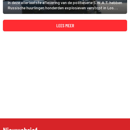
In deze allerlaatste aflevering van de politieserie S.W.A.T. hebben
Russische huurlingen honderden explosieven verstopt in Los
Angeles. Ze eisen de vrijlating van hun leider en belegeren het
S.W.A.T.-hoofdkwartier.
LEES MEER