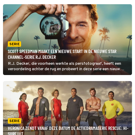
SERIE
SCOTT SPEEDMAN MAAKT EEN NIEUWE START IN DE NIEUWE STAR
CHANNEL-SERIE R.J. DECKER
R.J. Decker, die voorheen werkte als persfotograaf, heeft een
veroordeling achter de rug en probeert in deze serie een nieuw
leven op te bouwen. Dat doet hij als privédetective, waarbij hij hulp
krijgt van zijn ex-vrouw.
SERIE
VERONICA ZENDT VANAF DEZE DATUM DE ACTIEDRAMASERIE RESCUE: HI-
SURF UIT