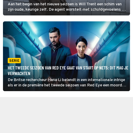
Aan het begin van het nieuwe seizoen is Will Trent een schim van
zijn oude, keurige zelf. De agent worstelt met schuldgevoelens en
leeft volledig teruggetrokken, totdat zijn baas Amanda hem weer
aan het werk zet.
SERIE
HET TWEEDE SEIZOEN VAN RED EYE GAAT VAN START OP NET5: DIT MAG JE
VERWACHTEN
De Britse rechercheur Hana Li belandt in een internationale intrige
als er in de première het tweede seizoen van Red Eye een moord
plaatsvindt op de Amerikaanse ambassade. Samen met een norse
beveiliger gaat ze op onderzoek uit.