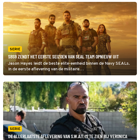
en zijn gezin in veiligheid brengen.
SERIE
SBS9 ZENDT HET EERSTE SEIZOEN VAN SEAL TEAM OPNIEUW UIT
Jason Hayes leidt de beste elite-eenheid binnen de Navy SEALs.
In de eerste aflevering van de militaire
actieserie SEAL Team komen de soldaten in actie in Liberia, waar
een IS-leider is gesignaleerd op een legerbasis.
SERIE
DE ALLERLAATSTE AFLEVERING VAN S.W.A.T. IS TE ZIEN BIJ VERONICA