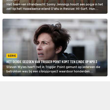
Het team van strandwacht Sonny Jennings houdt een oogje in het
zeil op het Hawaïaanse eiland O'ahu in Rescue: HI-Surf. Hun
nieuwe collega Kainalu, de zoon van een lokale politicus, begaat
op zijn eerste werkdag direct een flinke blunder.
SERIE
HET DERDE SEIZOEN VAN TRIGGER POINT KOMT TEN EINDE OP NPO 3
Steven Wyles heeft het in Trigger Point gemunt op iedereen die
betrokken was bij een sloopproject waardoor honderden
medewerkers kanker kregen. Lana Washington probeert de
bommenlegger te stoppen voordat hij zijn laatste plan uitvoert.