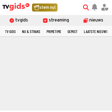
stem nu!
tvgids
streaming
nieuws
TV GIDS
NU & STRAKS
PRIMETIME
GEMIST
LAATSTE NIEUWS