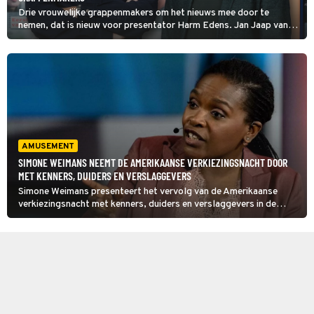
Drie vrouwelijke grappenmakers om het nieuws mee door te
nemen, dat is nieuw voor presentator Harm Edens. Jan Jaap van
der Wal krijgt in Dit Was het Nieuws versterking van Lucinda
Sedoc. Ze nemen het op tegen Yentl Schieman en Christine de
Boer.
AMUSEMENT
SIMONE WEIMANS NEEMT DE AMERIKAANSE VERKIEZINGSNACHT DOOR
MET KENNERS, DUIDERS EN VERSLAGGEVERS
Simone Weimans presenteert het vervolg van de Amerikaanse
verkiezingsnacht met kenners, duiders en verslaggevers in de
Verenigde Staten. Vier jaar geleden werd pas laat duidelijk dat Joe
Biden Donald Trump had verslagen.