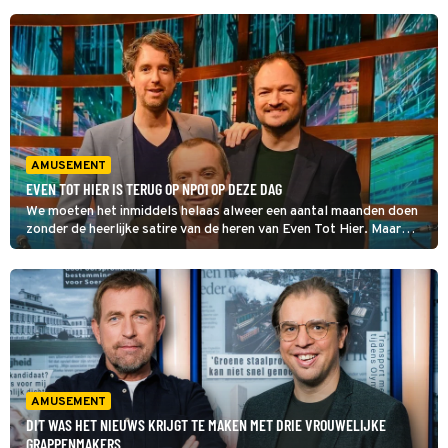
AMUSEMENT
EVEN TOT HIER IS TERUG OP NPO1 OP DEZE DAG
We moeten het inmiddels helaas alweer een aantal maanden doen
zonder de heerlijke satire van de heren van Even Tot Hier. Maar
wanneer keren Jeroen Woe, Niels van der Laan en hun muzikale
assistent Miguel Wiels weer terug op tv? Lees snel verder.
AMUSEMENT
DIT WAS HET NIEUWS KRIJGT TE MAKEN MET DRIE VROUWELIJKE
GRAPPENMAKERS