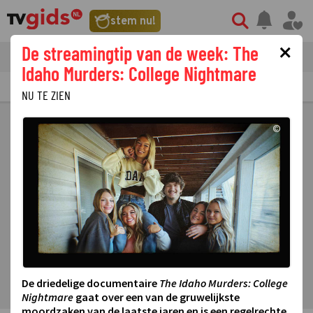
stem nu!
×
De streamingtip van de week: The
tvgids
streaming
nieuws
Idaho Murders: College Nightmare
TV GIDS
NU & STRAKS
PRIMETIME
GEMIST
LAATSTE NIEUWS
NU TE ZIEN
©
De driedelige documentaire
The Idaho Murders: College
Nightmare
gaat over een van de gruwelijkste
moordzaken van de laatste jaren en is een regelrechte