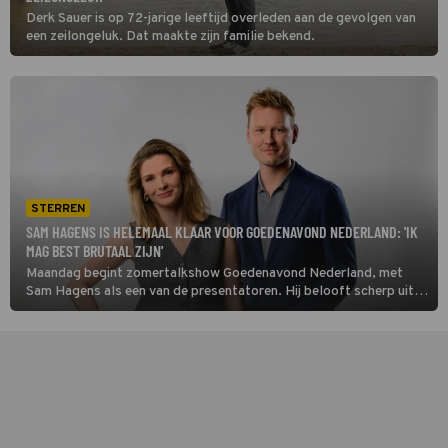
Derk Sauer is op 72-jarige leeftijd overleden aan de gevolgen van
een zeilongeluk. Dat maakte zijn familie bekend.
STERREN
SAM HAGENS IS HELEMAAL KLAAR VOOR GOEDENAVOND NEDERLAND: 'IK
MAG BEST BRUTAAL ZIJN'
Maandag begint zomertalkshow Goedenavond Nederland, met
Sam Hagens als een van de presentatoren. Hij belooft scherp uit
de hoek te komen aan tafel. ‘Ik mag best brutaal zijn.’