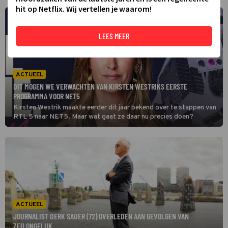
hit op Netflix. Wij vertellen je waarom!
LEES MEER
ACTUEEL
DIT MOGEN WE VERWACHTEN VAN KIRSTEN WESTRIKS EERSTE
PROGRAMMA VOOR NET5
Kirsten Westrik maakte eerder dit jaar bekend over te stappen van
RTL 5 naar NET5. Maar wat gaat ze daar nu precies doen?
ACTUEEL
JOURNALIST DERK SAUER (72) OVERLEDEN AAN GEVOLGEN VAN
ZEILONGELUK