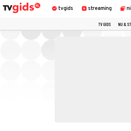
tvgids
streaming
n
TV GIDS
NU & S