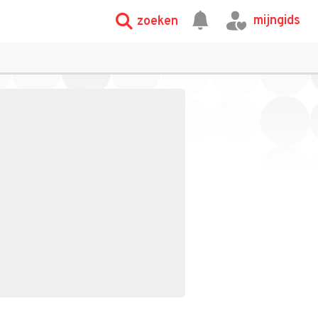
mijngids
zoeken