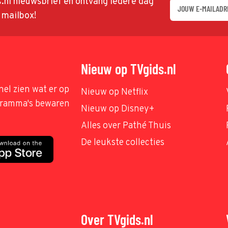
ds.nl nieuwsbrief en ontvang iedere dag
w mailbox!
Nieuw op TVgids.nl
nel zien wat er op
Nieuw op Netflix
ogramma's bewaren
Nieuw op Disney+
Alles over Pathé Thuis
De leukste collecties
Over TVgids.nl