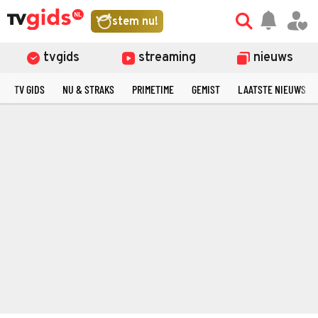
stem nu!
tvgids
streaming
nieuws
TV GIDS
NU & STRAKS
PRIMETIME
GEMIST
LAATSTE NIEUWS