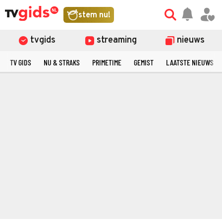
stem nu!
tvgids
streaming
nieuws
TV GIDS
NU & STRAKS
PRIMETIME
GEMIST
LAATSTE NIEUWS