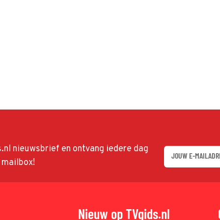
ds.nl nieuwsbrief en ontvang iedere dag
w mailbox!
Nieuw op TVgids.nl