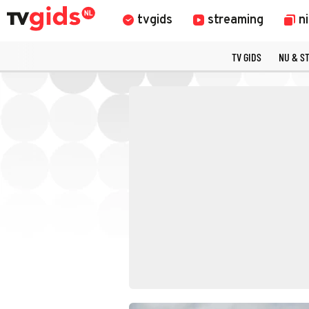
tvgids
streaming
n
TV GIDS
NU & S