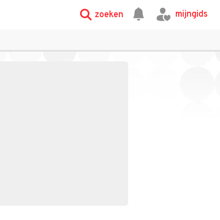
mijngids
zoeken