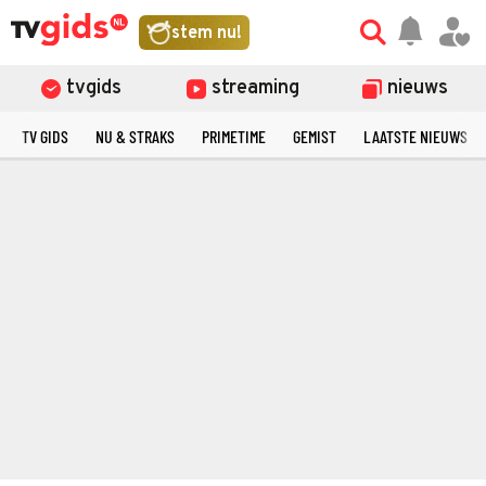
stem nu!
tvgids
streaming
nieuws
TV GIDS
NU & STRAKS
PRIMETIME
GEMIST
LAATSTE NIEUWS