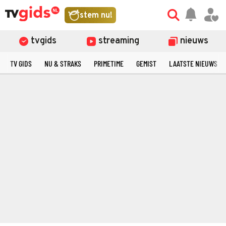
stem nu!
tvgids
streaming
nieuws
TV GIDS
NU & STRAKS
PRIMETIME
GEMIST
LAATSTE NIEUWS