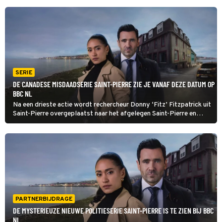
SERIE
DE CANADESE MISDAADSERIE SAINT-PIERRE ZIE JE VANAF DEZE DATUM OP
BBC NL
Na een drieste actie wordt rechercheur Donny ‘Fitz’ Fitzpatrick uit
Saint-Pierre overgeplaatst naar het afgelegen Saint-Pierre en
Miquelon in Franstalig Canada. Daar ontmoet hij zijn nieuwe partner
Arch, met wie hij een moord onderzoekt.
PARTNERBIJDRAGE
DE MYSTERIEUZE NIEUWE POLITIESERIE SAINT-PIERRE IS TE ZIEN BIJ BBC
NL