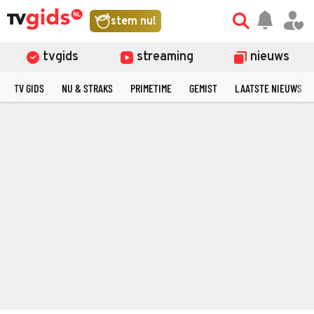
stem nu!
tvgids
streaming
nieuws
TV GIDS
NU & STRAKS
PRIMETIME
GEMIST
LAATSTE NIEUWS