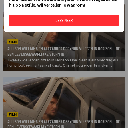
hit op Netflix. Wij vertellen je waarom!
LEES MEER
FILM
ALLISON WILLIAMS EN ALEXANDER DREYMON VLIEGEN IN HORIZON LINE
EEN LEVENSGEVAARLIJKE STORM IN
Twee ex-geliefden zitten in Horizon Line in een klein vliegtuig als
hun piloot een hartaanval krijgt. Om het nog erger te maken
vliegen ze recht op een storm af.
FILM
ALLISON WILLIAMS EN ALEXANDER DREYMON VLIEGEN IN HORIZON LINE
EEN LEVENSGEVAARLIJKE STORM IN