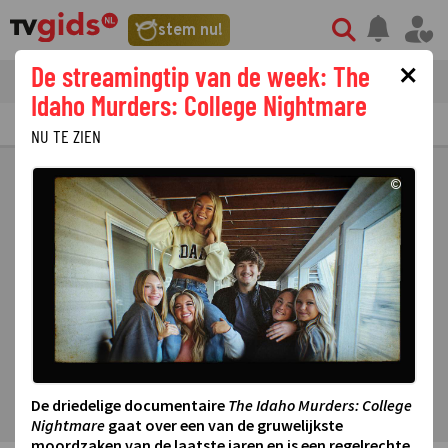
stem nu!
×
De streamingtip van de week: The
tvgids
streaming
nieuws
Idaho Murders: College Nightmare
TV GIDS
NU & STRAKS
PRIMETIME
GEMIST
LAATSTE NIEUWS
NU TE ZIEN
©
De driedelige documentaire
The Idaho Murders: College
Nightmare
gaat over een van de gruwelijkste
moordzaken van de laatste jaren en is een regelrechte