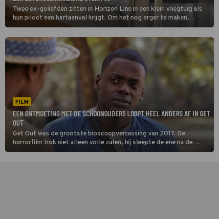
Twee ex-geliefden zitten in Horizon Line in een klein vliegtuig als
hun piloot een hartaanval krijgt. Om het nog erger te maken
vliegen ze recht op een storm af.
FILM
EEN ONTMOETING MET DE SCHOONOUDERS LOOPT HEEL ANDERS AF IN GET
OUT
Get Out was de grootste bioscoopverrassing van 2017. De
horrorfilm trok niet alleen volle zalen, hij sleepte de ene na de
andere filmprijs in de wacht.