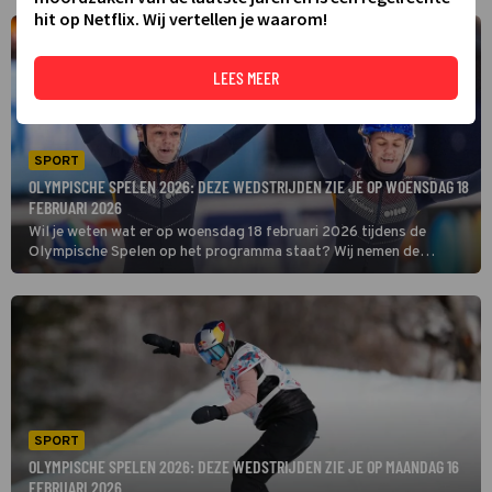
hit op Netflix. Wij vertellen je waarom!
LEES MEER
SPORT
OLYMPISCHE SPELEN 2026: DEZE WEDSTRIJDEN ZIE JE OP WOENSDAG 18
FEBRUARI 2026
Wil je weten wat er op woensdag 18 februari 2026 tijdens de
Olympische Spelen op het programma staat? Wij nemen de
volledige planning van deze dag met je door.
SPORT
OLYMPISCHE SPELEN 2026: DEZE WEDSTRIJDEN ZIE JE OP MAANDAG 16
FEBRUARI 2026