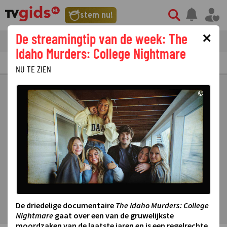
stem nu!
×
De streamingtip van de week: The
tvgids
streaming
nieuws
Idaho Murders: College Nightmare
TV GIDS
NU & STRAKS
PRIMETIME
GEMIST
LAATSTE NIEUWS
NU TE ZIEN
©
De driedelige documentaire
The Idaho Murders: College
Nightmare
gaat over een van de gruwelijkste
moordzaken van de laatste jaren en is een regelrechte