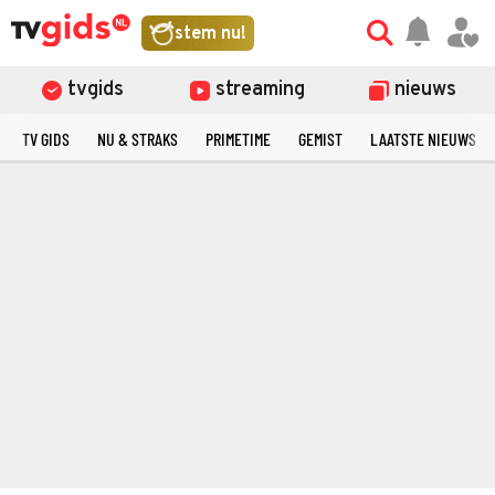
stem nu!
tvgids
streaming
nieuws
TV GIDS
NU & STRAKS
PRIMETIME
GEMIST
LAATSTE NIEUWS