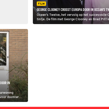
FILM
GEORGE CLOONEY CROSST EUROPA DOOR IN OCEAN'S 
Ocean’s Twelve, het vervolg op het succesvolle 
tintje. De film met George Clooney en Brad Pitt 
opgenomen.
DOOR IN
uurwoning
 voor dochter
uwe Mariëtte is het
n wil naar een