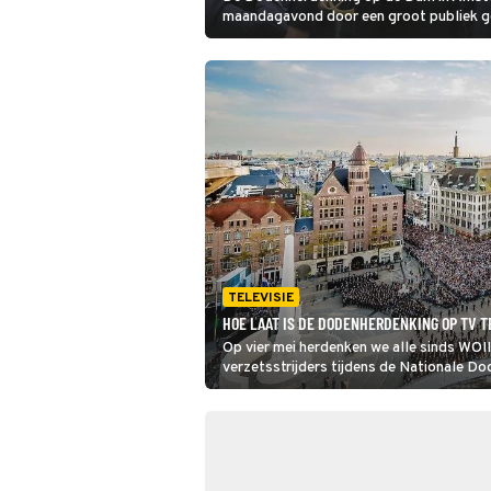
maandagavond door een groot publiek g
nationale herdenking op NPO 1 trok bijna 
TELEVISIE
HOE LAAT IS DE DODENHERDENKING OP TV T
Op vier mei herdenken we alle sinds WO
verzetsstrijders tijdens de Nationale Do