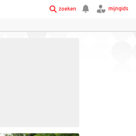
mijngids
zoeken