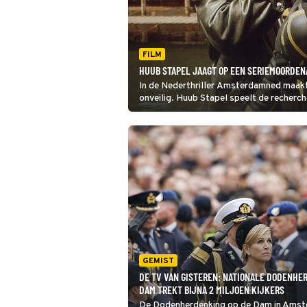
FILM
HUUB STAPEL JAAGT OP EEN SERIEMOORDE
In de Nederthriller Amsterdamned maak
onveilig. Huub Stapel speelt de recherch
GEMIST
DE TV VAN GISTEREN: NATIONALE DODENHE
DAM TREKT BIJNA 2 MILJOEN KIJKERS
De Dodenherdenking op de Dam in Amst