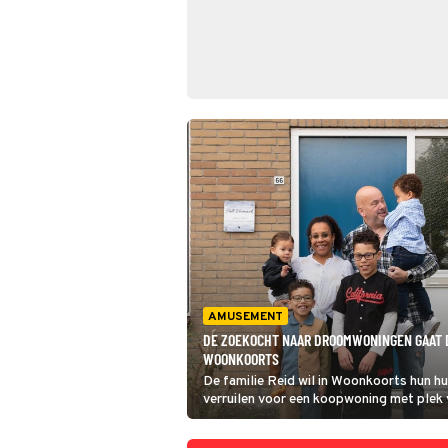
AMUSEMENT
DE ZOEKOCHT NAAR DROOMWONINGEN GAAT 
WOONKOORTS
De familie Reid wil in Woonkoorts hun h
verruilen voor een koopwoning met plek
Seraicha, die in een rolstoel zit. Bij wed
juist omgekeerd: ze heeft een koophuis e