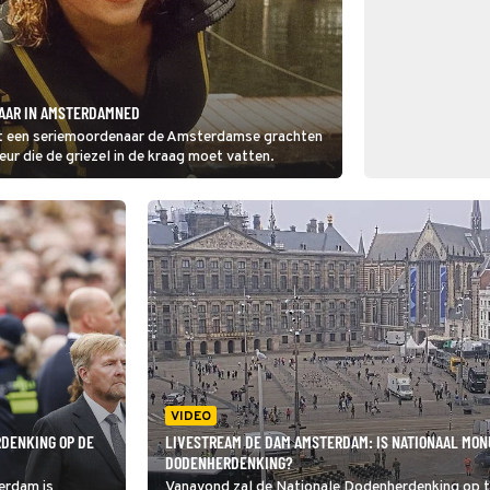
NAAR IN AMSTERDAMNED
t een seriemoordenaar de Amsterdamse grachten
eur die de griezel in de kraag moet vatten.
VIDEO
RDENKING OP DE
LIVESTREAM DE DAM AMSTERDAM: IS NATIONAAL MON
DODENHERDENKING?
erdam is
Vanavond zal de Nationale Dodenherdenking op t