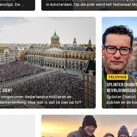
evolgd. De
in Amsterdam. Op die plek werd het Nationaal M
2 miljoen kijkers.
besmeurd met rode verf. Lukt het de organisatie o
wissen, voordat koning Willem-Alexander en ko
TELEVISIE
SPLINTER CHABOT
E ZIEN?
BEVRIJDINGSDAG 
II omgekomen Nederlandse militairen en
Splinter Chabot
denherdenking. Hoe laat is dat te zien op tv?
publiek en de ko
afsluiting van B