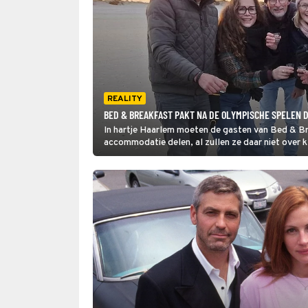
REALITY
BED & BREAKFAST PAKT NA DE OLYMPISCHE SPELEN 
In hartje Haarlem moeten de gasten van Bed & Br
accommodatie delen, al zullen ze daar niet over 
achttiende-eeuws pand is ruim, luxe en zeer smaa