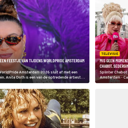
TELEVISIE
 EEN FEESTJE VAN TIJDENS WORLDPRIDE AMSTERDAM
MIS GEEN MOMENT
CHABOT, SEDERG
 WorldPride Amsterdam 2026 sluit af met een
Splinter Chabot 
. Anita Doth is een van de optredende artiesten.
Amsterdam - Ca
s zangeres van 2Unlimited.
bijzondere editie
homohuwelijk in
de WorldPride.