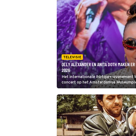
TELEVISIE
OLLY ALEXANDER EN ANITA DOTH MAKEN ER
2026
Het internationale lhbtqia+-evenement
concert op het Amsterdamse Museumplein
In de jaren 90 veroverde ze de wereld al