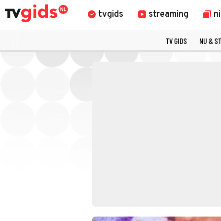
tvgids
streaming
n
TV GIDS
NU & S