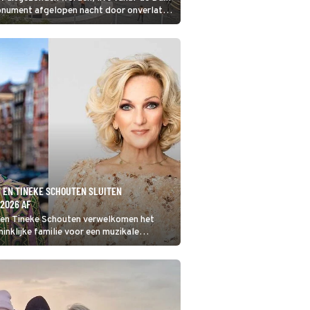
onument afgelopen nacht door onverlaten
m al die sporen daarvan op tijd uit te
ningin Máxima hun opwachting maken?
 EN TINEKE SCHOUTEN SLUITEN
2026 AF
 en Tineke Schouten verwelkomen het
ninklijke familie voor een muzikale
evrijdingsdag 2026.