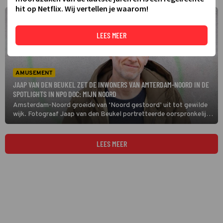
hit op Netflix. Wij vertellen je waarom!
LEES MEER
AMUSEMENT
JAAP VAN DEN BEUKEL ZET DE INWONERS VAN AMTERDAM-NOORD IN DE
SPOTLIGHTS IN NPO DOC: MIJN NOORD
Amsterdam-Noord groeide van ‘Noord gestoord’ uit tot gewilde
wijk. Fotograaf Jaap van den Beukel portretteerde oorspronkelijke
bewoners en bundelde hun verhalen vol humor en nuchterheid in de
NPO Doc: Mijn Noord.
LEES MEER