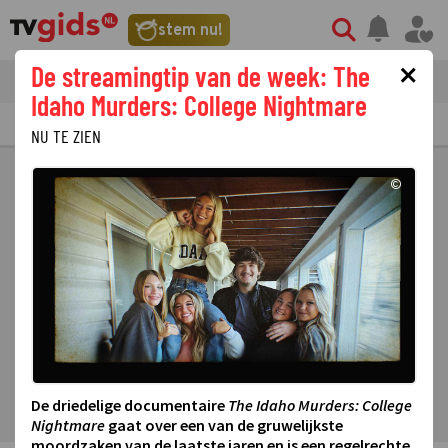
stem nu!
×
De streamingtip van de week: The
tvgids
streaming
nieuws
Idaho Murders: College Nightmare
TV GIDS
NU & STRAKS
PRIMETIME
GEMIST
LAATSTE NIEUWS
NU TE ZIEN
©
De driedelige documentaire
The Idaho Murders: College
Nightmare
gaat over een van de gruwelijkste
moordzaken van de laatste jaren en is een regelrechte