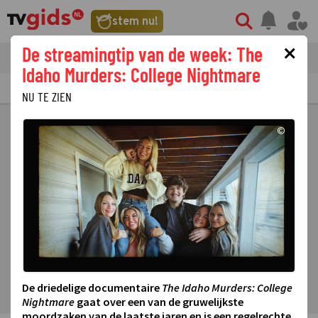
stem nu!
×
De streamingtip van de week: The
tvgids
streaming
nieuws
Idaho Murders: College Nightmare
TV GIDS
NU & STRAKS
PRIMETIME
GEMIST
LAATSTE NIEUWS
NU TE ZIEN
©
De driedelige documentaire
The Idaho Murders: College
Nightmare
gaat over een van de gruwelijkste
moordzaken van de laatste jaren en is een regelrechte