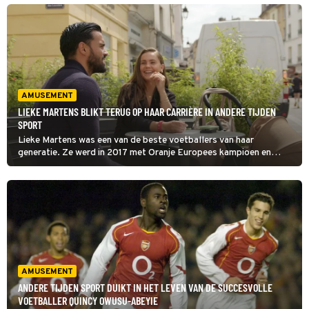
AMUSEMENT
LIEKE MARTENS BLIKT TERUG OP HAAR CARRIÈRE IN ANDERE TIJDEN
SPORT
Lieke Martens was een van de beste voetballers van haar
generatie. Ze werd in 2017 met Oranje Europees kampioen en
groeide uit tot een echte ster. Maar ze heeft wel moeten knokken
om die status te bereiken, zo vertelt ze in Andere Tijden Sport.
AMUSEMENT
ANDERE TIJDEN SPORT DUIKT IN HET LEVEN VAN DE SUCCESVOLLE
VOETBALLER QUINCY OWUSU-ABEYIE