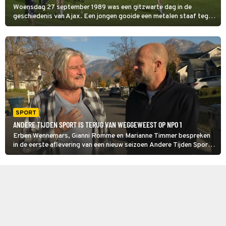
Woensdag 27 september 1989 was een gitzwarte dag in de
geschiedenis van Ajax. Een jongen gooide een metalen staaf tegen
Austria Wien-doelman Franz Wohlfahrt. Ajax werd een jaar
uitgesloten van Europees voetbal. Andere Tijden Sport duikt in
het verhaal.
SPORT
ANDERE TIJDEN SPORT IS TERUG VAN WEGGEWEEST OP NPO 1
Erben Wennemars, Gianni Romme en Marianne Timmer bespreken
in de eerste aflevering van een nieuw seizoen Andere Tijden Sport
het zogeheten Peter Mueller-effect.