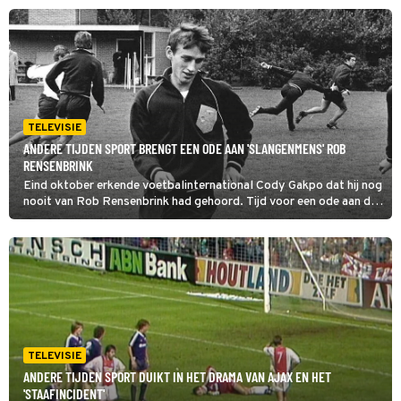
De aanvoerder van destijds Ronald Koeman, kijkt terug.
TELEVISIE
ANDERE TIJDEN SPORT BRENGT EEN ODE AAN 'SLANGENMENS' ROB
RENSENBRINK
Eind oktober erkende voetbalinternational Cody Gakpo dat hij nog
nooit van Rob Rensenbrink had gehoord. Tijd voor een ode aan de
sierlijke aanvaller wiens onnavolgbare dribbels hem in de jaren 70
de bijnaam slangenmens opleverde, zo vindt Andere Tijden Sport.
TELEVISIE
ANDERE TIJDEN SPORT DUIKT IN HET DRAMA VAN AJAX EN HET
'STAAFINCIDENT'