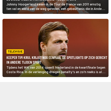
Johnny Hoogerland kwam in de Tour de France van 2011 ernstig
ten val en werd van de weg gereden, een gebeurtenis die in Andere
Tijden Sport wordt belicht. Hij belandde destijds in het
prikkeldraad en reed ondanks zijn verwondingen door, maar na zijn
herstel kampte Hoogerland met angsten.
TELEVISIE
KEEPER TIM KRUL KRIJGT NOG EENMAAL DE SPOTLIGHTS OP ZICH GERICHT
IN ANDERE TIJDEN SPORT
Tijdens het WK van 2014 speelt Nederland in de kwartfinale tegen
Costa Rica. In de verlenging dreigen penalty's en zo'n reeks is al
vaak slecht geëindigd voor Oranje. Dan neemt bondscoach Louis
van Gaal een opvallend besluit, te zien in Andere Tijden Sport.