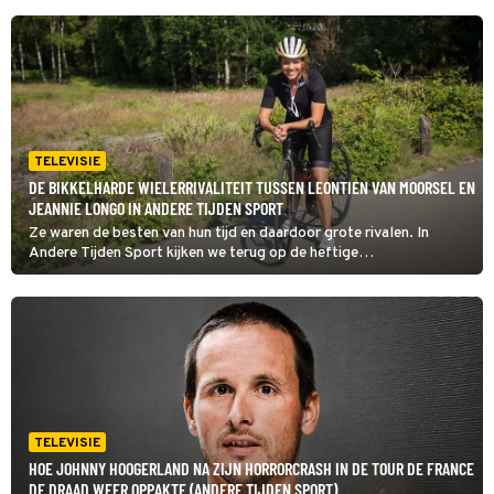
TELEVISIE
DE BIKKELHARDE WIELERRIVALITEIT TUSSEN LEONTIEN VAN MOORSEL EN
JEANNIE LONGO IN ANDERE TIJDEN SPORT
Ze waren de besten van hun tijd en daardoor grote rivalen. In
Andere Tijden Sport kijken we terug op de heftige
concurrentiestrijd tussen wielrenners Leontien van Moorsel en de
Française Jeannie Longo, die menige strijd met elkaar uitvochten.
TELEVISIE
HOE JOHNNY HOOGERLAND NA ZIJN HORRORCRASH IN DE TOUR DE FRANCE
DE DRAAD WEER OPPAKTE (ANDERE TIJDEN SPORT)