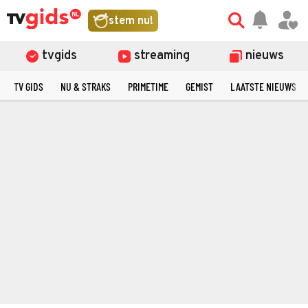
stem nu!
tvgids
streaming
nieuws
TV GIDS
NU & STRAKS
PRIMETIME
GEMIST
LAATSTE NIEUWS