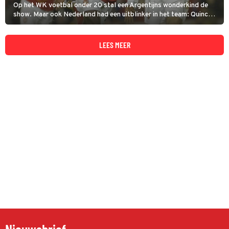
Op het WK voetbal onder 20 stal een Argentijns wonderkind de
show. Maar ook Nederland had een uitblinker in het team: Quincy
Owusu-Abeyie. Hoe is het de Amsterdammer met Ghanese roots
na dit succesvolle toernooi vergaan? Je hoort het in Andere Tijden
Sport.
LEES MEER