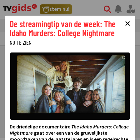
stem nu!
×
De streamingtip van de week: The
tvgids
streaming
nieuws
Idaho Murders: College Nightmare
TV GIDS
NU & STRAKS
PRIMETIME
GEMIST
LAATSTE NIEUWS
NU TE ZIEN
©
De driedelige documentaire
The Idaho Murders: College
Nightmare
gaat over een van de gruwelijkste
moordzaken van de laatste jaren en is een regelrechte