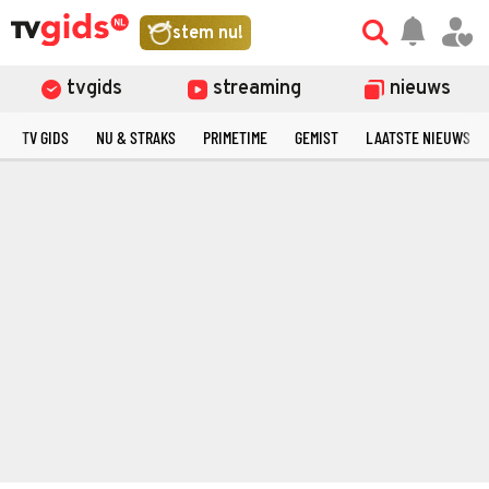
stem nu!
tvgids
streaming
nieuws
TV GIDS
NU & STRAKS
PRIMETIME
GEMIST
LAATSTE NIEUWS