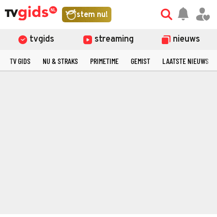
stem nu!
tvgids
streaming
nieuws
TV GIDS
NU & STRAKS
PRIMETIME
GEMIST
LAATSTE NIEUWS