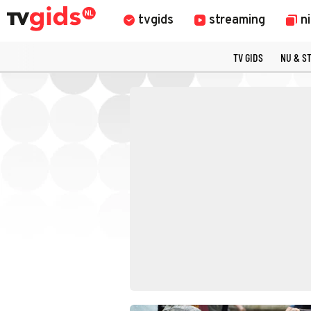
tvgids
streaming
n
TV GIDS
NU & S