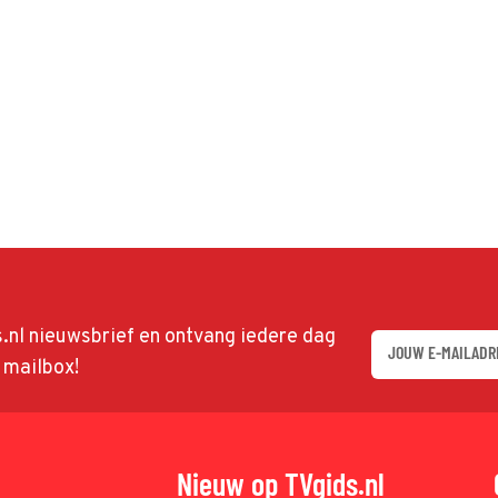
ds.nl nieuwsbrief en ontvang iedere dag
w mailbox!
Nieuw op TVgids.nl