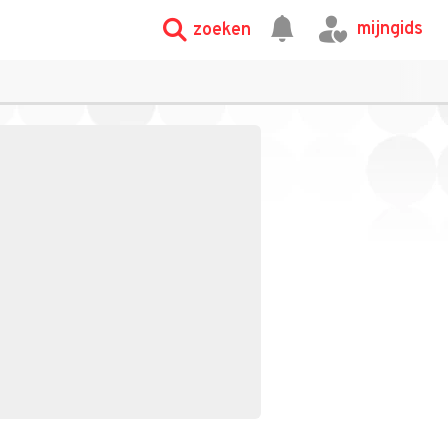
mijngids
zoeken