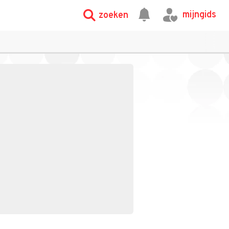
mijngids
zoeken