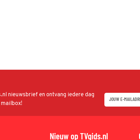
ds.nl nieuwsbrief en ontvang iedere dag
w mailbox!
Nieuw op TVgids.nl