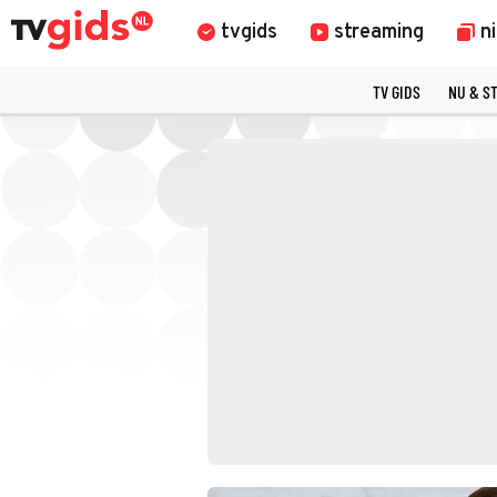
tvgids
streaming
n
TV GIDS
NU & S