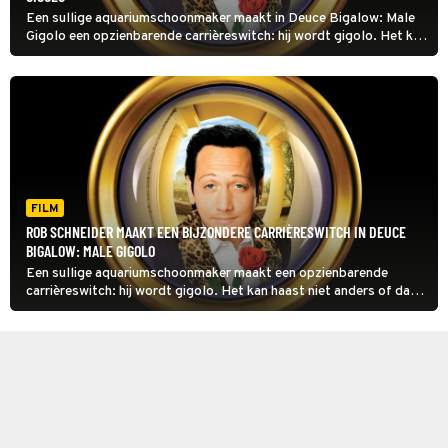
Een sullige aquariumschoonmaker maakt in Deuce Bigalow: Male
Gigolo een opzienbarende carrièreswitch: hij wordt gigolo. Het kan
haast niet anders of dat gaat een spervuur aan grappen opleveren.
FILM
ROB SCHNEIDER MAAKT EEN BIJZONDERE CARRIÈRESWITCH IN DEUCE
BIGALOW: MALE GIGOLO
Een sullige aquariumschoonmaker maakt een opzienbarende
carrièreswitch: hij wordt gigolo. Het kan haast niet anders of dat
gaat een spervuur aan grappen opleveren.