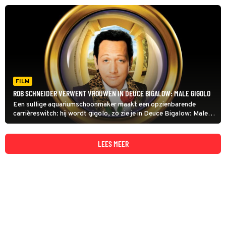
grappen opleveren.
FILM
ROB SCHNEIDER VERWENT VROUWEN IN DEUCE BIGALOW: MALE GIGOLO
Een sullige aquariumschoonmaker maakt een opzienbarende
carrièreswitch: hij wordt gigolo, zo zie je in Deuce Bigalow: Male
Gigolo. Het kan haast niet anders of dat gaat een spervuur aan
grappen opleveren.
LEES MEER