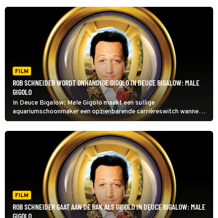
FILM
ROB SCHNEIDER WORDT ONHANDIGE GIGOLO IN DEUCE BIGALOW: MALE
GIGOLO
In Deuce Bigalow: Male Gigolo maakt een sullige
aquariumschoonmaker een opzienbarende carrièreswitch wanneer
hij gigolo wordt, wat haast niet anders kan dan een spervuur aan
grappen opleveren.
FILM
ROB SCHNEIDER GAAT AAN DE BAK ALS GIGOLO IN DEUCE BIGALOW: MALE
GIGOLO