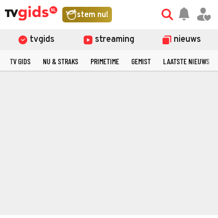
stem nu!
tvgids
streaming
nieuws
TV GIDS
NU & STRAKS
PRIMETIME
GEMIST
LAATSTE NIEUWS