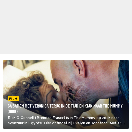
FILM
GA SAMEN MET VERONICA TERUG IN DE TIJD EN KIJK NAAR THE MUMMY
(1999)
Rick O’Connell (Brendan Fraser) is in The Mummy op zoek naar
avontuur in Egypte. Hier ontmoet hij Evelyn en Jonathan. Met z’n
drieën ontrafelen ze het angstaanjagendste geheim van Egypte.