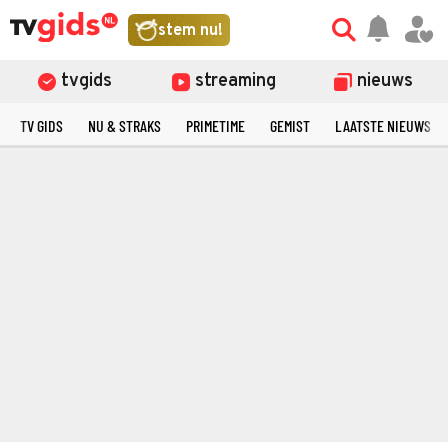
stem nu!
tvgids
streaming
nieuws
TV GIDS
NU & STRAKS
PRIMETIME
GEMIST
LAATSTE NIEUWS