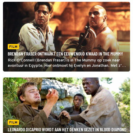
FILM
BRENDAN FRASER ONTWAAKT EEN EEUWENOUD KWAAD IN THE MUMMY
Rick O’Connell (Brendan Fraser) is in The Mummy op zoek naar
avontuur in Egypte. Hier ontmoet hij Evelyn en Jonathan. Met z’n
drieën ontrafelen ze het angstaanjagendste geheim van Egypte.
FILM
LEONARDO DICAPRIO WORDT AAN HET DENKEN GEZET IN BLOOD DIAMOND