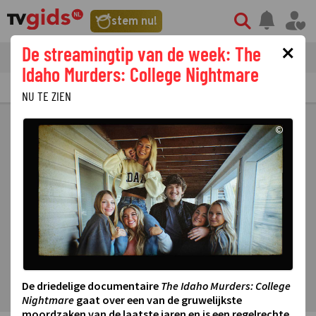
stem nu!
×
De streamingtip van de week: The
tvgids
streaming
nieuws
Idaho Murders: College Nightmare
TV GIDS
NU & STRAKS
PRIMETIME
GEMIST
LAATSTE NIEUWS
NU TE ZIEN
©
De driedelige documentaire
The Idaho Murders: College
Nightmare
gaat over een van de gruwelijkste
moordzaken van de laatste jaren en is een regelrechte