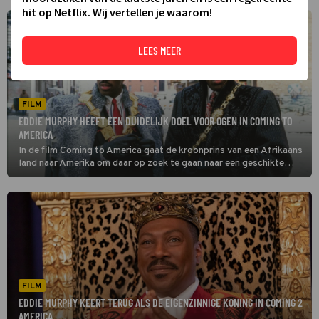
hit op Netflix. Wij vertellen je waarom!
LEES MEER
FILM
EDDIE MURPHY HEEFT EEN DUIDELIJK DOEL VOOR OGEN IN COMING TO
AMERICA
In de film Coming to America gaat de kroonprins van een Afrikaans
land naar Amerika om daar op zoek te gaan naar een geschikte
bruid.
FILM
EDDIE MURPHY KEERT TERUG ALS DE EIGENZINNIGE KONING IN COMING 2
AMERICA