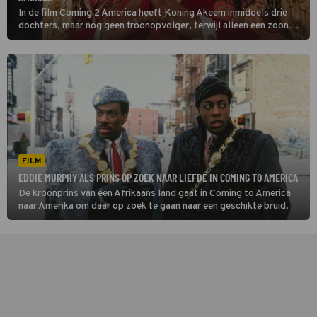
In de film Coming 2 America heeft Koning Akeem inmiddels drie
dochters, maar nog geen troonopvolger, terwijl alleen een zoon
dat zou kunnen zijn.
FILM
EDDIE MURPHY ALS PRINS OP ZOEK NAAR LIEFDE IN COMING TO AMERICA
De kroonprins van een Afrikaans land gaat in Coming to America
naar Amerika om daar op zoek te gaan naar een geschikte bruid.