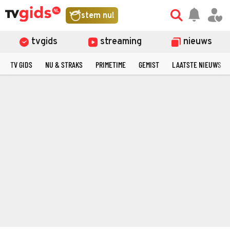
stem nu!
tvgids
streaming
nieuws
TV GIDS
NU & STRAKS
PRIMETIME
GEMIST
LAATSTE NIEUWS