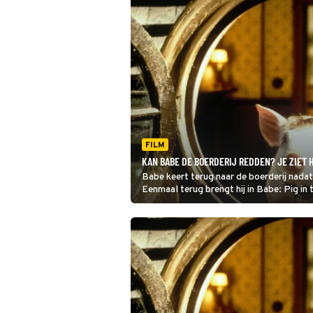
FILM
KAN BABE DE BOERDERIJ REDDEN? JE ZIET HE
Babe keert terug naar de boerderij nadat
Eenmaal terug brengt hij in Babe: Pig in 