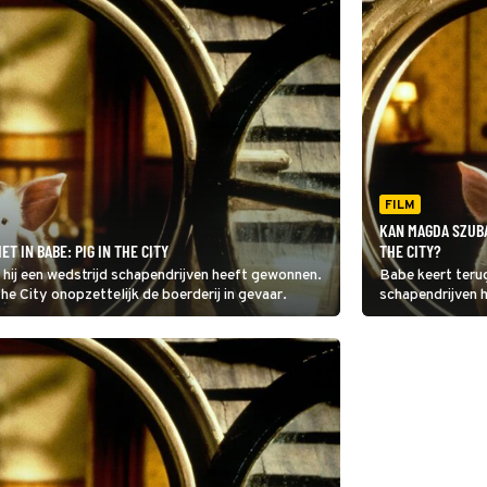
FILM
KAN MAGDA SZUBA
T IN BABE: PIG IN THE CITY
THE CITY?
 hij een wedstrijd schapendrijven heeft gewonnen.
Babe keert terug
the City onopzettelijk de boerderij in gevaar.
schapendrijven 
in Babe: Pig in t
gevaar.