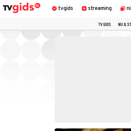
tvgids
streaming
n
TV GIDS
NU & S