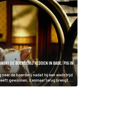
NSKI DE BOERDERIJ REDDEN IN BABE: PIG IN
 naar de boerderij nadat hij een wedstrijd
heeft gewonnen. Eenmaal terug brengt hij
he City onopzettelijk de boerderij in