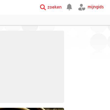
mijngids
zoeken