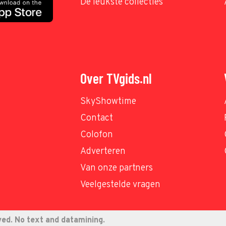
De leukste collecties
Over TVgids.nl
SkyShowtime
Contact
Colofon
Adverteren
Van onze partners
Veelgestelde vragen
ved. No text and datamining.