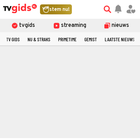
stem nu!
tvgids
streaming
nieuws
TV GIDS
NU & STRAKS
PRIMETIME
GEMIST
LAATSTE NIEUWS