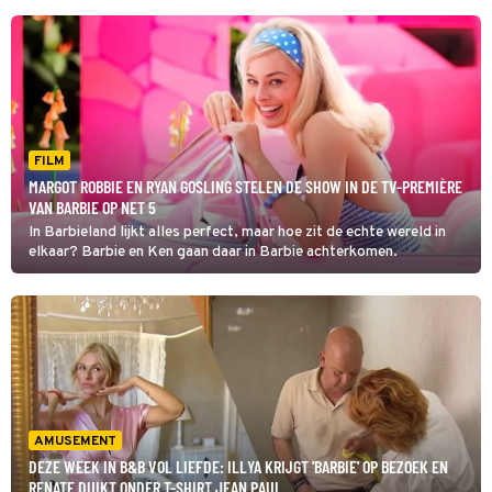
FILM
MARGOT ROBBIE EN RYAN GOSLING STELEN DE SHOW IN DE TV-PREMIÈRE
VAN BARBIE OP NET 5
In Barbieland lijkt alles perfect, maar hoe zit de echte wereld in
elkaar? Barbie en Ken gaan daar in Barbie achterkomen.
AMUSEMENT
DEZE WEEK IN B&B VOL LIEFDE: ILLYA KRIJGT 'BARBIE' OP BEZOEK EN
RENATE DUIKT ONDER T-SHIRT JEAN PAUL