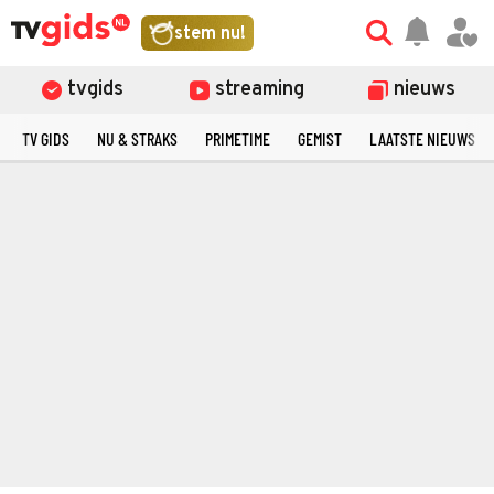
stem nu!
tvgids
streaming
nieuws
TV GIDS
NU & STRAKS
PRIMETIME
GEMIST
LAATSTE NIEUWS