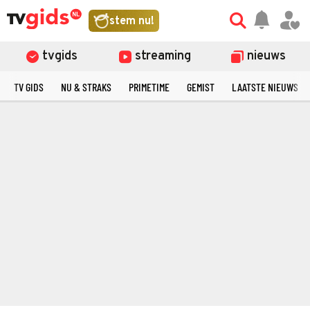
stem nu!
tvgids
streaming
nieuws
TV GIDS
NU & STRAKS
PRIMETIME
GEMIST
LAATSTE NIEUWS