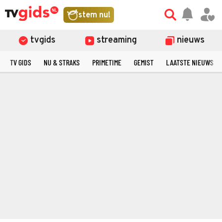
stem nu!
tvgids
streaming
nieuws
TV GIDS
NU & STRAKS
PRIMETIME
GEMIST
LAATSTE NIEUWS