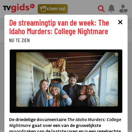
stem nu!
×
De streamingtip van de week: The
tvgids
streaming
nieuws
Idaho Murders: College Nightmare
TV GIDS
NU & STRAKS
PRIMETIME
GEMIST
LAATSTE NIEUWS
NU TE ZIEN
©
De driedelige documentaire
The Idaho Murders: College
Nightmare
gaat over een van de gruwelijkste
moordzaken van de laatste jaren en is een regelrechte