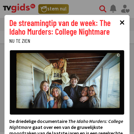
stem nu!
×
De streamingtip van de week: The
tvgids
streaming
nieuws
Idaho Murders: College Nightmare
TV GIDS
NU & STRAKS
PRIMETIME
GEMIST
LAATSTE NIEUWS
NU TE ZIEN
©
De driedelige documentaire
The Idaho Murders: College
Nightmare
gaat over een van de gruwelijkste
moordzaken van de laatste jaren en is een regelrechte