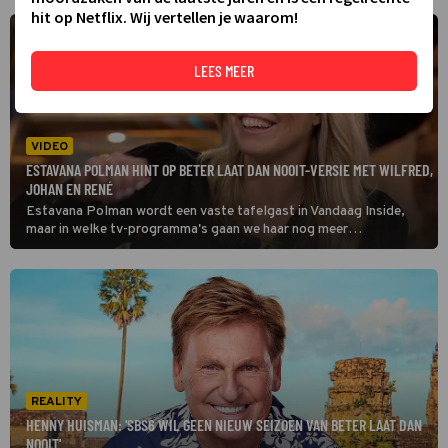
hit op Netflix. Wij vertellen je waarom!
LEES MEER
VIDEO
ESTAVANA POLMAN HINT OP BETER LAAT DAN NOOIT-VERSIE MET WILFRED,
JOHAN EN RENÉ
Estavana Polman wordt een vaste tafelgast in Vandaag Inside,
maar in welke tv-programma's gaan we haar nog meer
terugzien? Ze bespreekt het met Wilfred Genee, Johan Derksen en
René van der Gijp.
REALITY
HENNY HUISMAN: 'SBS6 WIL GEEN NIEUW SEIZOEN VAN BETER LAAT DAN
NOOIT'