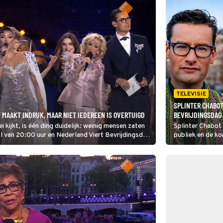
TELEVISIE
SPLINTER CHABOT
 MAAKT INDRUK, MAAR NIET IEDEREEN IS OVERTUIGD
BEVRIJDINGSDAG 
ei kijkt, is één ding duidelijk: weinig mensen zaten
Splinter Chabot
al van 20:00 uur en Nederland Viert Bevrijdingsdag
publiek en de ko
afsluiting van B