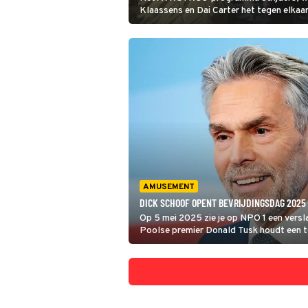
Klaassens en Dai Carter het tegen elkaa
verschillende opdrachten, is inmiddels 
seizoen. Alleen moeten we even geduld 
een nieuwe aflevering te zien krijgen, w
is Strijders niet op tv.
AMUSEMENT
DICK SCHOOF OPENT BEVRIJDINGSDAG 2025
Op 5 mei 2025 zie je op NPO 1 een versl
Poolse premier Donald Tusk houdt een toe
voorzitter van de Europese Unie, die wor