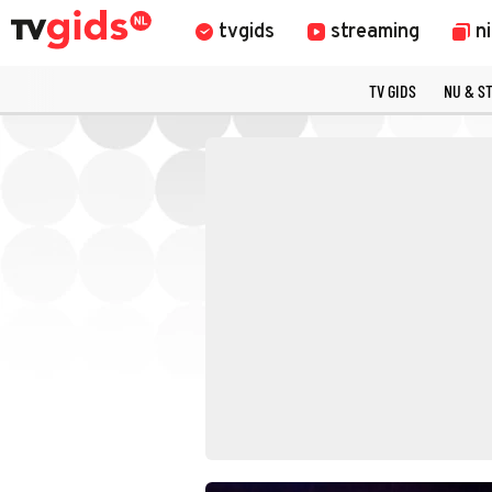
tvgids
streaming
n
TV GIDS
NU & S