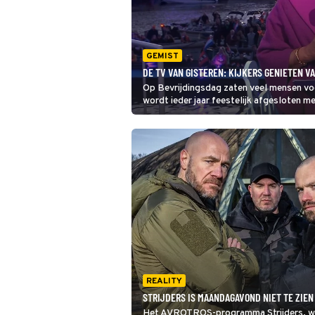
GEMIST
DE TV VAN GISTEREN: KIJKERS GENIETEN V
Op Bevrijdingsdag zaten veel mensen voor
wordt ieder jaar feestelijk afgesloten me
het concert en genoten van de optredens
REALITY
STRIJDERS IS MAANDAGAVOND NIET TE ZIEN
Het AVROTROS-programma Strijders, w