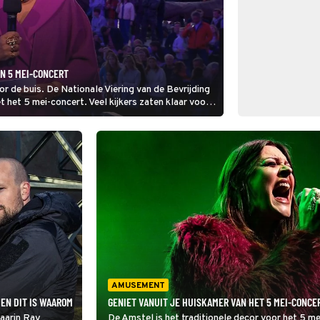
AN 5 MEI-CONCERT
 de buis. De Nationale Viering van de Bevrijding
t het 5 mei-concert. Veel kijkers zaten klaar voor
 en de persoonlijke verhalen.
AMUSEMENT
 EN DIT IS WAAROM
GENIET VANUIT JE HUISKAMER VAN HET 5 MEI-CONCER
aarin Ray
De Amstel is het traditionele decor voor het 5 