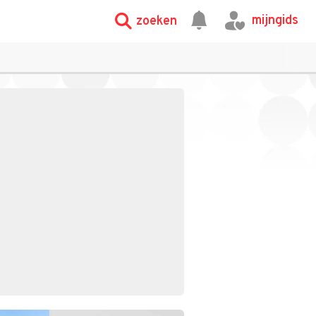
mijngids
zoeken