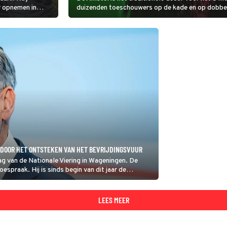
r opnemen in
duizenden toeschouwers op de kade en op dobber
halverwege het
Jansen, Jeangu Macrooy en Stef Bos op.
hebben voor we
ant komende week
 DOOR HET ONTSTEKEN VAN HET BEVRIJDINGSVUUR
ag van de Nationale Viering in Wageningen. De
spraak. Hij is sinds begin van dit jaar de
stelt met de oorlog in Oekraïne.
LEES MEER