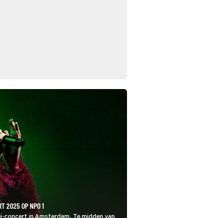
T 2025 OP NPO 1
mei-concert in Amsterdam. Te midden van