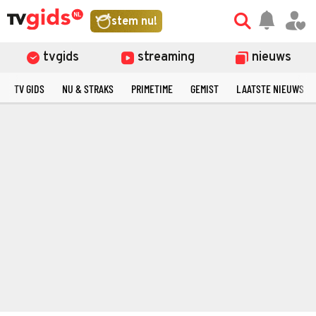
stem nu!
tvgids
streaming
nieuws
TV GIDS
NU & STRAKS
PRIMETIME
GEMIST
LAATSTE NIEUWS