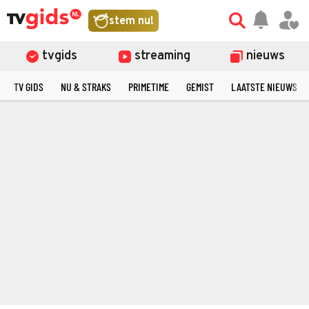
stem nu!
tvgids
streaming
nieuws
TV GIDS
NU & STRAKS
PRIMETIME
GEMIST
LAATSTE NIEUWS