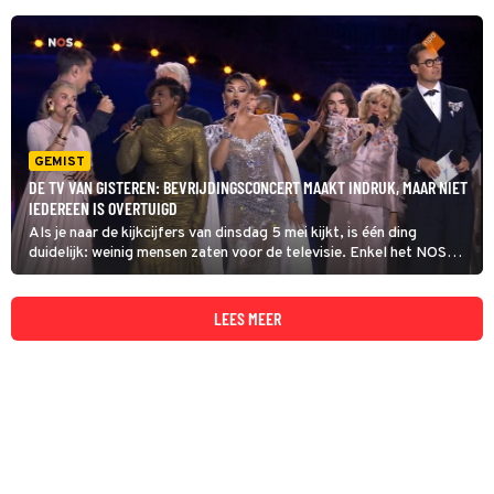
GEMIST
DE TV VAN GISTEREN: BEVRIJDINGSCONCERT MAAKT INDRUK, MAAR NIET
IEDEREEN IS OVERTUIGD
Als je naar de kijkcijfers van dinsdag 5 mei kijkt, is één ding
duidelijk: weinig mensen zaten voor de televisie. Enkel het NOS
Journaal van 20:00 uur en Nederland Viert Bevrijdingsdag 2026
komen boven de 1 miljoen uit.
LEES MEER