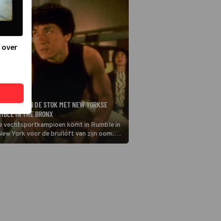
 over
JGT HET AAN DE STOK MET NEW YORKSE
MBLE IN THE BRONX
 vechtsportkampioen komt in Rumble in
ew York voor de bruiloft van zijn oom.
e keren heeft hij het aan de stok met een