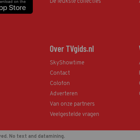
De leukste collecties
Over TVgids.nl
SkyShowtime
Contact
Colofon
Adverteren
Van onze partners
Veelgestelde vragen
ved. No text and datamining.