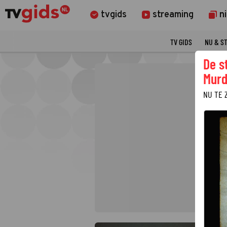
tvgids
streaming
n
TV GIDS
NU & S
De s
Murd
NU TE 