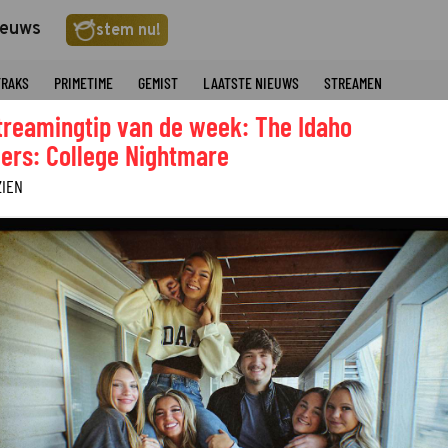
ieuws
stem nu!
TRAKS
PRIMETIME
GEMIST
LAATSTE NIEUWS
STREAMEN
treamingtip van de week: The Idaho
ers: College Nightmare
ZIEN