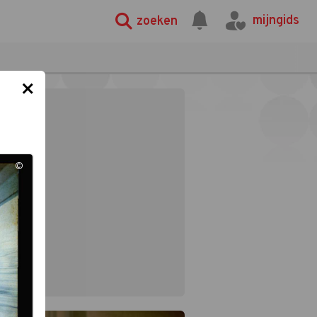
mijngids
zoeken
×
©