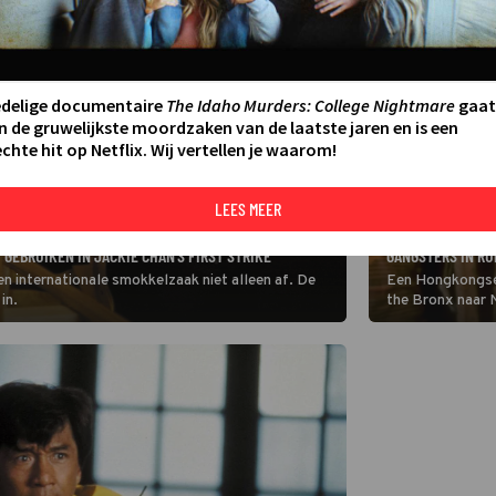
edelige documentaire
The Idaho Murders: College Nightmare
gaat
n de gruwelijkste moordzaken van de laatste jaren en is een
chte hit op Netflix. Wij vertellen je waarom!
LEES MEER
FILM
JACKIE CHAN KRI
 GEBRUIKEN IN JACKIE CHAN'S FIRST STRIKE
GANGSTERS IN RU
een internationale smokkelzaak niet alleen af. De
Een Hongkongse
in.
the Bronx naar N
Binnen de kortst
stel gangsters.